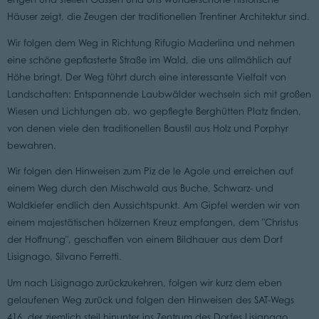
Häuser zeigt, die Zeugen der traditionellen Trentiner Architektur sind.
Wir folgen dem Weg in Richtung Rifugio Maderlina und nehmen
eine schöne gepflasterte Straße im Wald, die uns allmählich auf
Höhe bringt. Der Weg führt durch eine interessante Vielfalt von
Landschaften: Entspannende Laubwälder wechseln sich mit großen
Wiesen und Lichtungen ab, wo gepflegte Berghütten Platz finden,
von denen viele den traditionellen Baustil aus Holz und Porphyr
bewahren.
Wir folgen den Hinweisen zum Piz de le Agole und erreichen auf
einem Weg durch den Mischwald aus Buche, Schwarz- und
Waldkiefer endlich den Aussichtspunkt. Am Gipfel werden wir von
einem majestätischen hölzernen Kreuz empfangen, dem "Christus
der Hoffnung", geschaffen von einem Bildhauer aus dem Dorf
Lisignago, Silvano Ferretti.
Um nach Lisignago zurückzukehren, folgen wir kurz dem eben
gelaufenen Weg zurück und folgen den Hinweisen des SAT-Wegs
416, der ziemlich steil hinunter ins Zentrum des Dorfes Lisignago