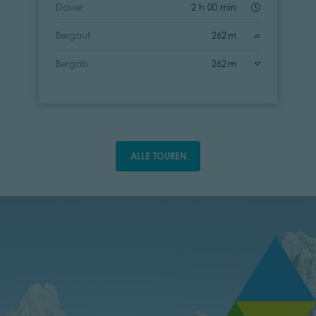
Dauer
2 h 00 min
Bergauf
262 m
Bergab
262 m
ALLE TOUREN