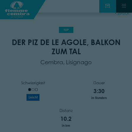
zurück
TOP
DER PIZ DE LE AGOLE, BALKON
ZUM TAL
Cembra, Lisignago
Schwierigkeit
Dauer
3:30
Leicht
in Stunden
Distanz
10.2
in km