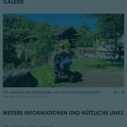
GALERIE
B
Die überdachte Holzbrücke und das Informationsschild
aria.slide
von
01
10
©
© N. Delvai, APT Fiemme Cembra
WEITERE INFORMATIONEN UND NÜTZLICHE LINKS