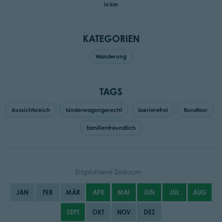
in km
KATEGORIEN
Wanderung
TAGS
Aussichtsreich
kinderwagengerecht
barrierefrei
Rundtour
familienfreundlich
Empfohlene Zeitraum
JAN
FEB
MÄR
APR
MAI
JUN
JUL
AUG
SEPT
OKT
NOV
DEZ