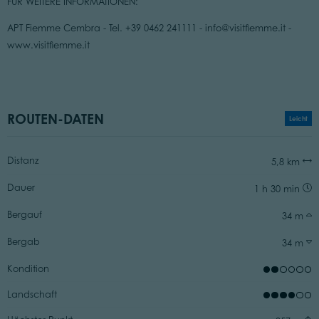
FÜR WEITERE INFORMATIONEN:
APT Fiemme Cembra - Tel. +39 0462 241111 - info@visitfiemme.it -
www.visitfiemme.it
ROUTEN-DATEN
Leicht
Distanz
5,8 km
Dauer
1 h 30 min
Bergauf
34 m
Bergab
34 m
Kondition
Landschaft