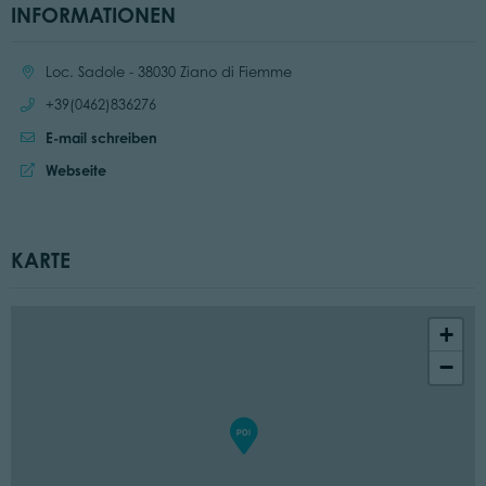
INFORMATIONEN
Ort:
Loc. Sadole - 38030 Ziano di Fiemme
Anrufen:
+39(0462)836276
E-mail schreiben
Website:
Webseite
KARTE
+
−