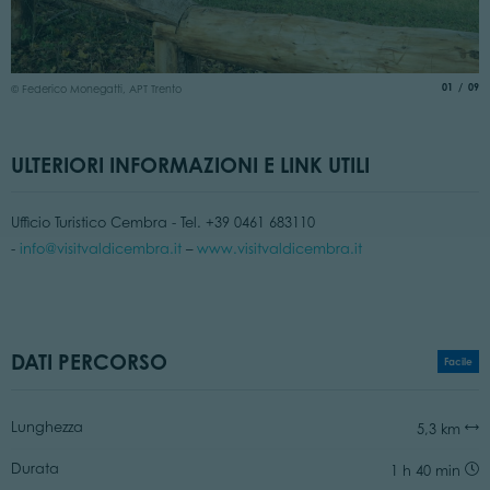
©
aria.slide
di
01
09
© Federico Monegatti, APT Trento
ULTERIORI INFORMAZIONI E LINK UTILI
Ufficio Turistico Cembra - Tel. +39 0461 683110
-
info@visitvaldicembra.it
–
www.visitvaldicembra.it
DATI PERCORSO
Facile
Lunghezza
5,3 km
Durata
1 h 40 min