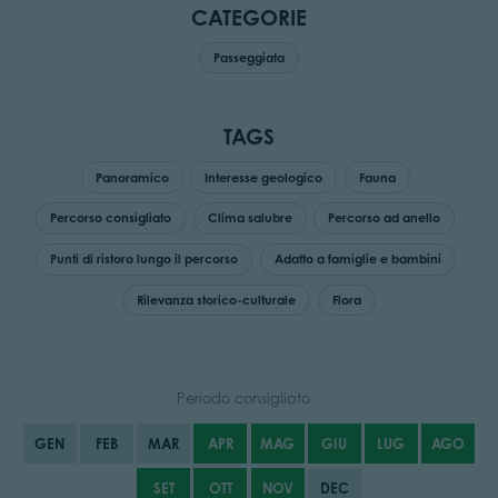
CATEGORIE
Passeggiata
TAGS
Panoramico
Interesse geologico
Fauna
Percorso consigliato
Clima salubre
Percorso ad anello
Punti di ristoro lungo il percorso
Adatto a famiglie e bambini
Rilevanza storico-culturale
Flora
Periodo consigliato
GEN
FEB
MAR
APR
MAG
GIU
LUG
AGO
SET
OTT
NOV
DEC