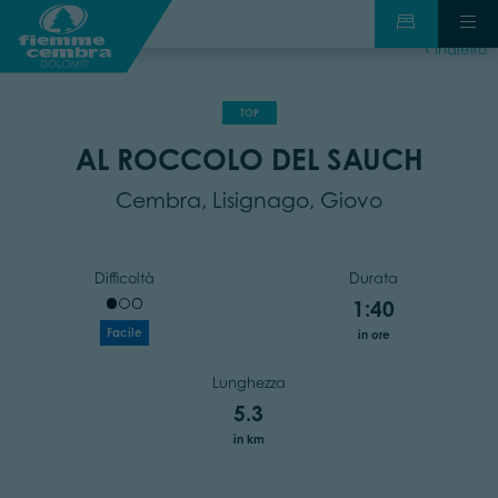
indietro
TOP
AL ROCCOLO DEL SAUCH
Cembra, Lisignago, Giovo
Difficoltà
Durata
1:40
Facile
in ore
Lunghezza
5.3
in km