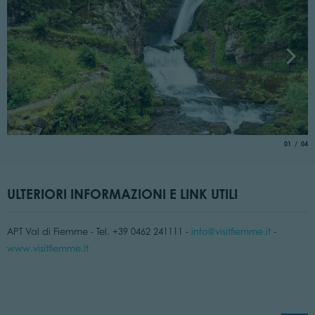
L
aria.slide
di
01
04
©
ULTERIORI INFORMAZIONI E LINK UTILI
APT Val di Fiemme - Tel. +39 0462 241111 -
info@visitfiemme.it
-
www.visitfiemme.it