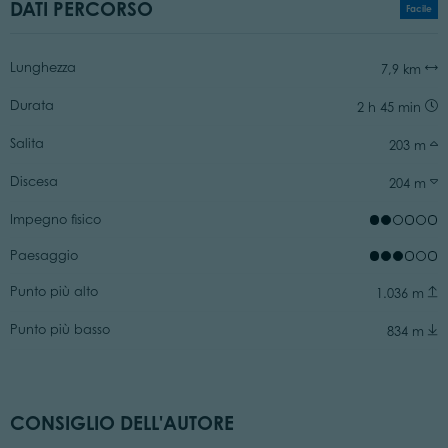
DATI PERCORSO
Facile
Lunghezza
7,9 km
Durata
2 h 45 min
Salita
203 m
Discesa
204 m
Impegno fisico
Paesaggio
Punto più alto
1.036 m
Punto più basso
834 m
CONSIGLIO DELL'AUTORE