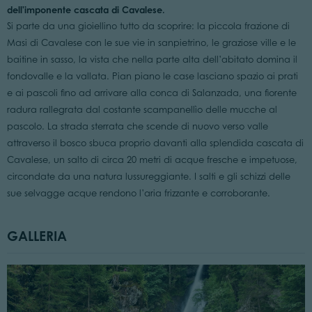
dell'imponente cascata di Cavalese.
Si parte da una gioiellino tutto da scoprire: la piccola frazione di
Masi di Cavalese con le sue vie in sanpietrino, le graziose ville e le
baitine in sasso, la vista che nella parte alta dell’abitato domina il
fondovalle e la vallata. Pian piano le case lasciano spazio ai prati
e ai pascoli fino ad arrivare alla conca di Salanzada, una fiorente
radura rallegrata dal costante scampanellìo delle mucche al
pascolo. La strada sterrata che scende di nuovo verso valle
attraverso il bosco sbuca proprio davanti alla splendida cascata di
Cavalese, un salto di circa 20 metri di acque fresche e impetuose,
circondate da una natura lussureggiante. I salti e gli schizzi delle
sue selvagge acque rendono l’aria frizzante e corroborante.
GALLERIA