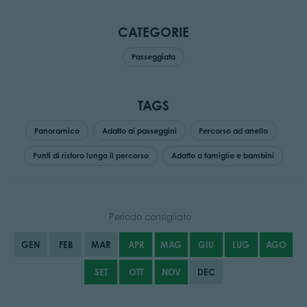
CATEGORIE
Passeggiata
TAGS
Panoramico
Adatto ai passeggini
Percorso ad anello
Punti di ristoro lungo il percorso
Adatto a famiglie e bambini
Periodo consigliato
GEN
FEB
MAR
APR
MAG
GIU
LUG
AGO
SET
OTT
NOV
DEC