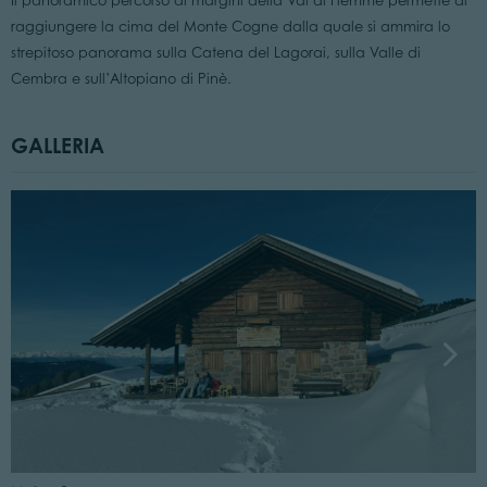
Il panoramico percorso ai margini della Val di Fiemme permette di
raggiungere la cima del Monte Cogne dalla quale si ammira lo
strepitoso panorama sulla Catena del Lagorai, sulla Valle di
Cembra e sull’Altopiano di Pinè.
GALLERIA
C