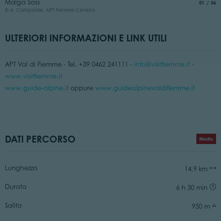
Malga Sass
aria.slide
di
01
06
©
© A. Campanile, APT Fiemme Cembra
ULTERIORI INFORMAZIONI E LINK UTILI
APT Val di Fiemme - Tel. +39 0462 241111 -
info@visitfiemme.it
-
www.visitfiemme.it
www.guide-alpine.it
oppure
www.guidealpinevaldifiemme.it
DATI PERCORSO
Medio
Lunghezza
14,9 km
Durata
6 h 30 min
Salita
950 m