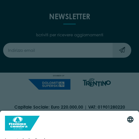
NEWSLETTER
Iscriviti per ricevere aggiornamenti
Capitale Sociale: Euro 220.000,00 | VAT: 01901280220
COOKIES
ORGANIZZAZIONE TRASPARENTE
DICHIARAZIONE DI ACCESSIBILITÀ
AREA RISERVATA
IMPRINT
PRIVACY
BY