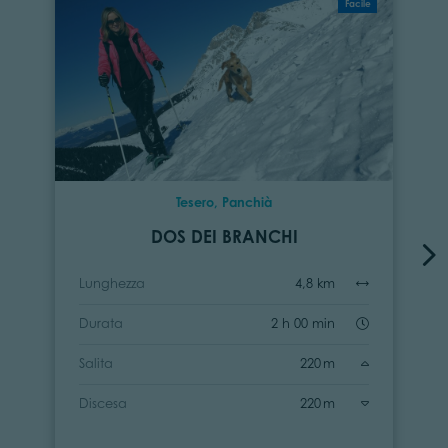
Facile
Tesero, Panchià
DOS DEI BRANCHI
Lunghezza
4,8 km
Durata
2 h 00 min
Salita
220 m
Discesa
220 m