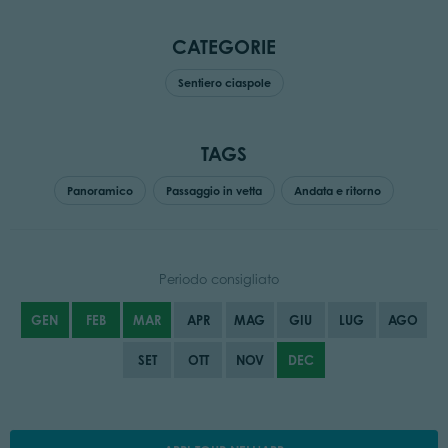
CATEGORIE
Sentiero ciaspole
TAGS
Panoramico
Passaggio in vetta
Andata e ritorno
Periodo consigliato
GEN
FEB
MAR
APR
MAG
GIU
LUG
AGO
SET
OTT
NOV
DEC