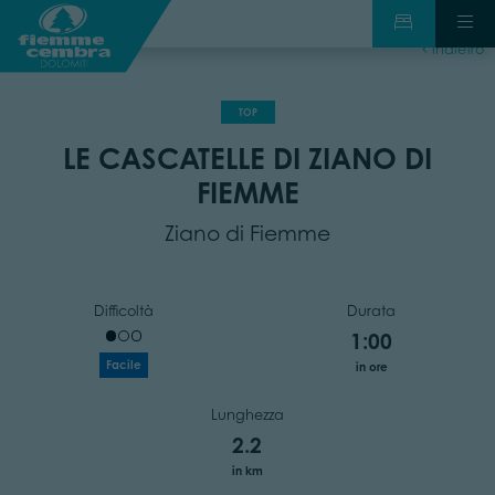
indietro
TOP
LE CASCATELLE DI ZIANO DI
FIEMME
Ziano di Fiemme
Difficoltà
Durata
1:00
Facile
in ore
Lunghezza
2.2
in km