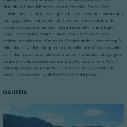
Itinerario molto rilassante nel frondoso bosco che sovrasta la
ciclabile di Ziano di Fiemme sopra le frazioni di Roda e Bosin. Il
sentiero, molto semplice da seguire, brilla di un verde intenso dopo
le piogge estive: è una zona infatti molta umida, costellata da
piantine di fragole e lamponi, felci ed erbe selvatiche a foglia
larga. I caratteristici muretti a secco che a tratti delimitano il
sentiero, sono ricoperti di muschio. Camminando si incontrano più
volte piccoli rivi di montagna che caracollano tra i sassi. La svolta
per il ritorno avviene all’altezza del brioso Rio Sadole, che sgorga ai
piedi del monte Cauriol e scende lungo l’omonima valle. A tratti il
bosco spalanca delle finestre sull’abitato di Ziano; protetti dal
verde, si è osservatori invisibili della vitalità del paese.
GALLERIA