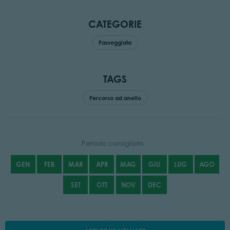
CATEGORIE
Passeggiata
TAGS
Percorso ad anello
Periodo consigliato
GEN
FEB
MAR
APR
MAG
GIU
LUG
AGO
SET
OTT
NOV
DEC