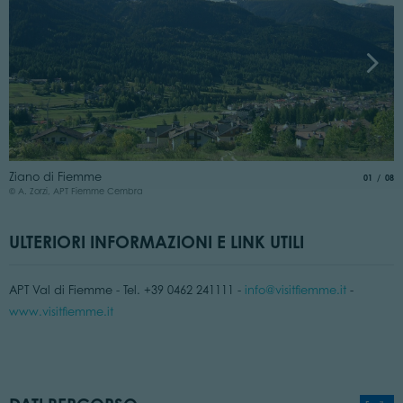
Z
Ziano di Fiemme
aria.slide
di
01
08
©
© A. Zorzi, APT Fiemme Cembra
ULTERIORI INFORMAZIONI E LINK UTILI
APT Val di Fiemme - Tel. +39 0462 241111 -
info@visitfiemme.it
-
www.visitfiemme.it