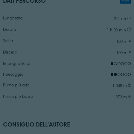
DATI PERCORSO
Facile
Lunghezza
2,2 km
Durata
1 h 00 min
Salita
100 m
Discesa
100 m
Impegno fisico
Paesaggio
Punto più alto
1.048 m
Punto più basso
973 m
CONSIGLIO DELL'AUTORE