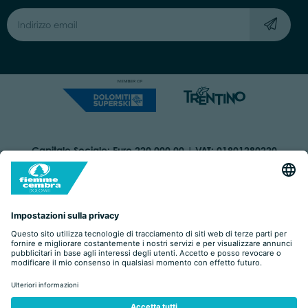
Capitale Sociale: Euro 220.000,00 | VAT: 01901280220
COOKIES
ORGANIZZAZIONE TRASPARENTE
DICHIARAZIONE DI ACCESSIBILITÀ
AREA RISERVATA
IMPRINT
PRIVACY
BY