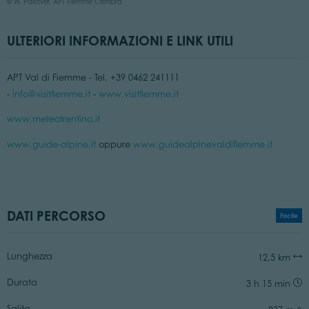
© W. Pallaver, APT Fiemme Cembra
ULTERIORI INFORMAZIONI E LINK UTILI
APT Val di Fiemme - Tel. +39 0462 241111
-
info@visitfiemme.it
-
www.visitfiemme.it
www.meteotrentino.it
www.guide-alpine.it
oppure
www.guidealpinevaldifiemme.it
DATI PERCORSO
Facile
Lunghezza
12,5 km
Durata
3 h 15 min
Salita