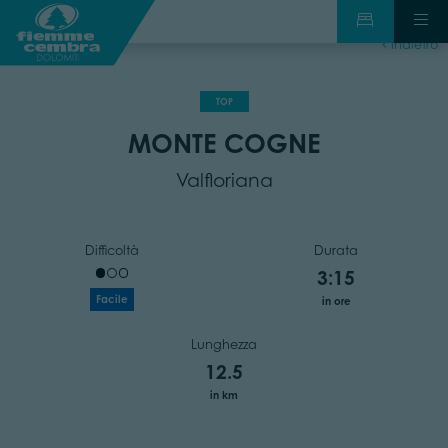
indietro
TOP
MONTE COGNE
Valfloriana
Difficoltà
Durata
3:15
Facile
in ore
Lunghezza
12.5
in km