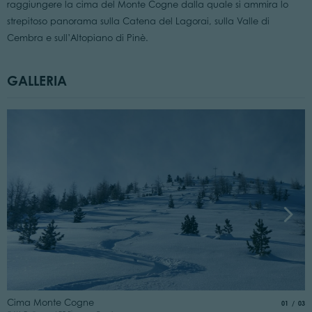
raggiungere la cima del Monte Cogne dalla quale si ammira lo
strepitoso panorama sulla Catena del Lagorai, sulla Valle di
Cembra e sull’Altopiano di Pinè.
GALLERIA
I
Cima Monte Cogne
aria.slide
di
01
03
©