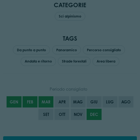
CATEGORIE
Sci alpinismo
TAGS
Da punto a punto
Panoramico
Percorso consigliato
Andata e ritorno
Strade forestali
Area libera
Periodo consigliato
GEN
FEB
MAR
APR
MAG
GIU
LUG
AGO
SET
OTT
NOV
DEC