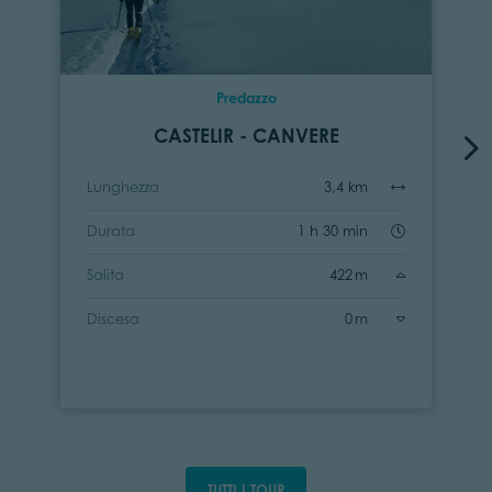
Predazzo
CASTELIR - CANVERE
Lunghezza
3,4 km
Durata
1 h 30 min
Salita
422 m
Discesa
0 m
TUTTI I TOUR