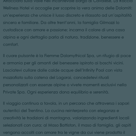
Affacciato sulla valle nell’incantevole borgo di Cavalese, La Roccia
Wellness Hotel vi accoglie per scoprire la vera anima delle Dolomiti:
un’esperienza che unisce il lusso discreto e rilassato ad un’ospitalità
sincera e familiare. Da oltre trent’anni, la famiglia Gilmozzi lo
custodisce con amore e passione; incarna il calore di una casa
alpina e ogni dettaglio parla di natura, tradizione, benessere e
comfort.
Il cuore pulsante è la Fiemme Dolomythical Spa, un rifugio di pace
e armonia per gli amanti del benessere ispirato ai boschi vicini.
Lasciatevi cullare dalle calde acque dell’Infinity Pool con vista
mozzafiato sulla catena del Lagorai, concedetevi rituali
personalizzati con essenze alpine o vivete momenti esclusivi nella
Private Spa. Ogni esperienza dona equilibrio e serenità.
Il viaggio continua a tavola, in un percorso che attraversa i sapori
autentici del Trentino. La cucina reinterpreta con eleganza e
creatività le tradizioni di montagna, valorizzando ingredienti locali
selezionati con cura; al Maso Battiston, il maso di famiglia, gli ospiti
vengono accolti con amore tra le vigne da cui viene prodotto il