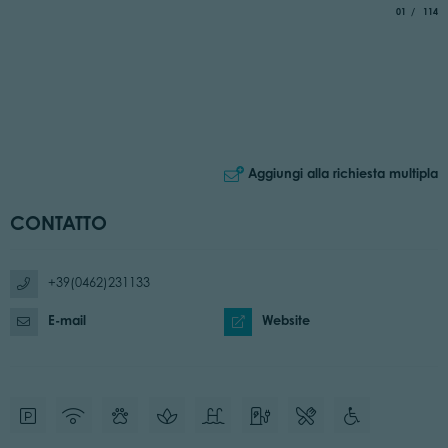
aria.slide_i
di
01
114
Aggiungi alla richiesta multipla
CONTATTO
+39(0462)231133
E-mail
Website