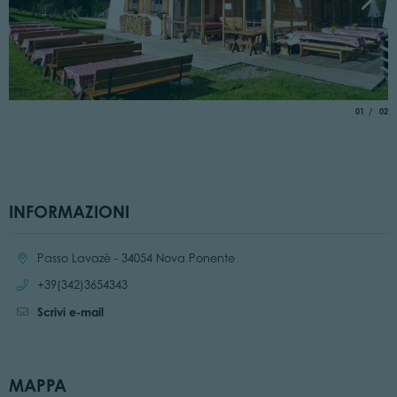
aria.slide_
di
01
02
INFORMAZIONI
Località:
Passo Lavazè - 34054 Nova Ponente
Chiama:
+39(342)3654343
Scrivi e-mail
MAPPA