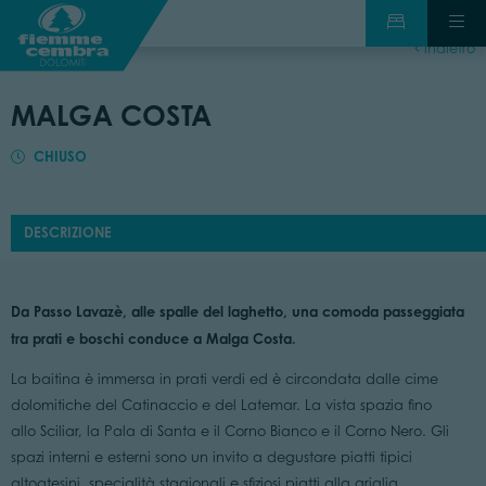
indietro
MALGA COSTA
CHIUSO
DESCRIZIONE
Da Passo Lavazè, alle spalle del laghetto, una comoda passeggiata
tra prati e boschi conduce a Malga Costa.
La baitina è immersa in prati verdi ed è circondata dalle cime
dolomitiche del Catinaccio e del Latemar. La vista spazia fino
allo Sciliar, la Pala di Santa e il Corno Bianco e il Corno Nero. Gli
spazi interni e esterni sono un invito a degustare piatti tipici
altoatesini, specialità stagionali e sfiziosi piatti alla griglia.