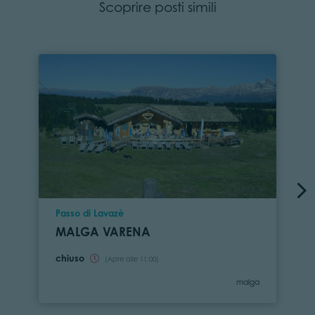
Scoprire posti simili
Località
Passo di Lavazè
MALGA VARENA
chiuso
(Apre alle 11:00)
Categoria
malga