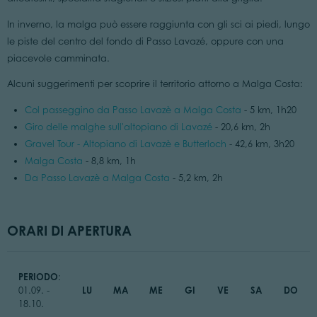
In inverno, la malga può essere raggiunta con gli sci ai piedi, lungo
le piste del centro del fondo di Passo Lavazé, oppure con una
piacevole camminata.
Alcuni suggerimenti per scoprire il territorio attorno a Malga Costa:
Col passeggino da Passo Lavazè a Malga Costa
- 5 km, 1h20
Giro delle malghe sull'altopiano di Lavazé
- 20,6 km, 2h
Gravel Tour - Altopiano di Lavazè e Butterloch
- 42,6 km, 3h20
Malga Costa
- 8,8 km, 1h
Da Passo Lavazè a Malga Costa
- 5,2 km, 2h
ORARI DI APERTURA
PERIODO
:
LU
MA
ME
GI
VE
SA
DO
01.09. -
18.10.