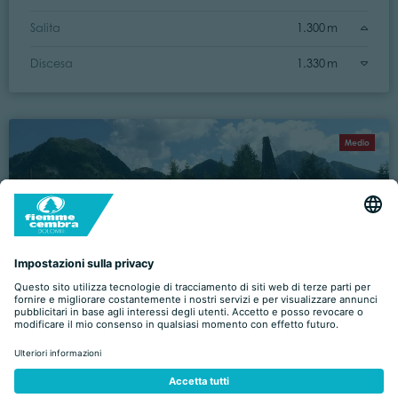
Salita
1.300 m
Discesa
1.330 m
Medio
Sover, Valfloriana