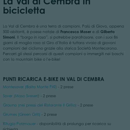
La Val di Cembra in
bicicletta
La Val di Cembra è una terra di campioni. Palù di Giovo, appena
Francesco Moser
Gilberto
500 abitanti, è paese natale di
e di
Simoni
. Il “borgo in rosa”, si potrebbe parafrasare, con i suoi 86
giorni di maglia rosa al Giro d’Italia è tuttora vivaio di giovani
campioni del ciclismo grazie alla storica Società Montecorona.
Percorri gli stessi percorsi di questi campioni o immergiti nei boschi
con la mountain bike o l'e-bike!
PUNTI RICARICA E-BIKE IN VAL DI CEMBRA
Montesover (Baita Monte PAT)
- 2 prese
Sover (Maso Sveseri)
- 2 prese
Grauno (nei pressi del Ristorante Il Grillo)
- 2 prese
Grumes (Green Grill)
- 2 prese
Rifugio Potzmauer
- disponibilità di prolunga per ricarica su
richiesta