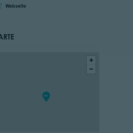
Website:
Webseite
ARTE
+
−