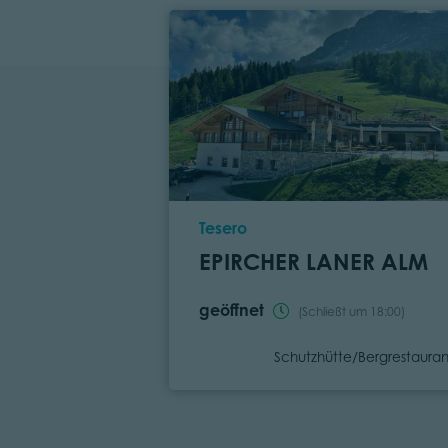
Ort
Tesero
EPIRCHER LANER ALM
geöffnet
(Schließt um 18:00)
Kategorie
Schutzhütte/Bergrestauran