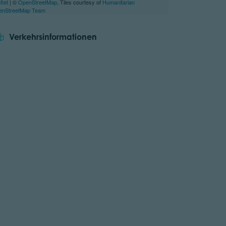
flet
| ©
OpenStreetMap
, Tiles courtesy of
Humanitarian
enStreetMap Team
Verkehrsinformationen
tor.prefix