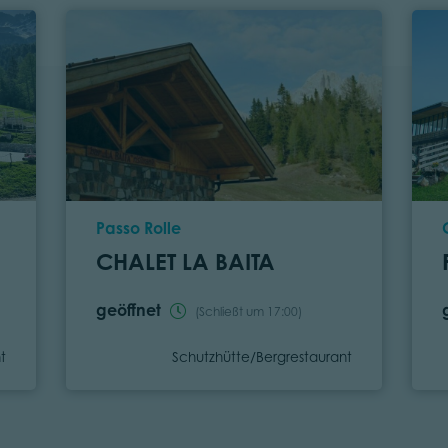
Ort
Passo Rolle
CHALET LA BAITA
geöffnet
(Schließt um 17:00)
Kategorie
t
Schutzhütte/Bergrestaurant