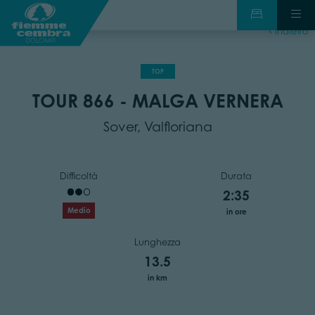
indietro
TOP
TOUR 866 - MALGA VERNERA
Sover, Valfloriana
Difficoltà
Durata
2:35
Medio
in ore
Lunghezza
13.5
in km