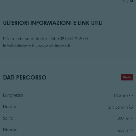
aria.slide
di
01
04
© 
d
ULTERIORI INFORMAZIONI E LINK UTILI
Ufficio Turistico di Trento - Tel. +39 0461 216000 -
info@visittrento.it - www.visittrento.it
DATI PERCORSO
Medio
Lunghezza
13,5 km
Durata
2 h 35 min
Salita
635 m
Discesa
635 m