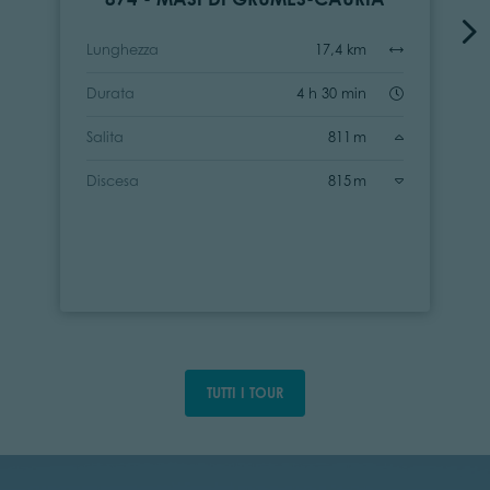
Lunghezza
17,4 km
Durata
4 h 30 min
Salita
811 m
Discesa
815 m
TUTTI I TOUR