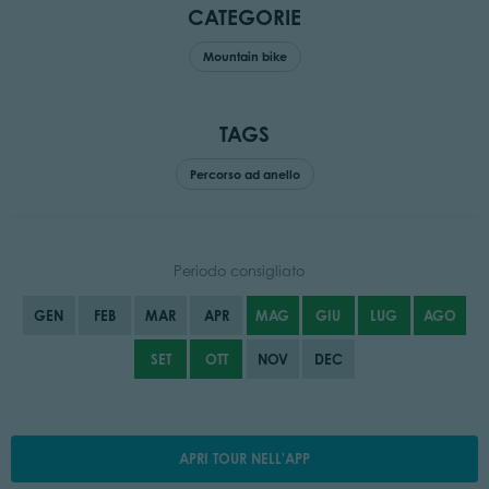
CATEGORIE
Mountain bike
TAGS
Percorso ad anello
Periodo consigliato
GEN
FEB
MAR
APR
MAG
GIU
LUG
AGO
SET
OTT
NOV
DEC
APRI TOUR NELL'APP