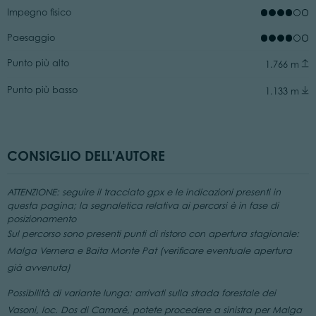
Impegno fisico
Paesaggio
Punto più alto
1.766 m
Punto più basso
1.133 m
CONSIGLIO DELL'AUTORE
ATTENZIONE: seguire il tracciato gpx e le indicazioni presenti in
questa pagina; la segnaletica relativa ai percorsi è in fase di
posizionamento
Sul percorso sono presenti punti di ristoro con apertura stagionale:
Malga Vernera e Baita Monte Pat (verificare eventuale apertura
già avvenuta)
Possibilità di variante lunga: arrivati sulla strada forestale dei
Vasoni, loc. Dos di Camoré, potete procedere a sinistra per Malga