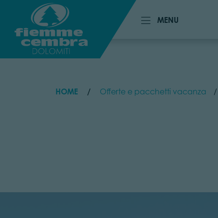
MENU
MENU
HOME
Offerte e pacchetti vacanza