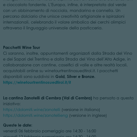
e cioccolato fondente. L’Europa, infine, è interpretata dal verde
con un abbinamento di nocciola, mandarino e cannella. Un
percorso dolciario che unisce creatività artigianale e ispirazioni
internazionali, celebrando il valore simbolico dei cerchi olimpici
attraverso il linguaggio universale della pasticceria.
Pacchetti Wine Tour
Ci saranno, inoltre, appuntamenti organizzati dalla Strada del Vino
e dei Sapori del Trentino e dalla Strada del Vino dell’Alto Adige, in
collaborazione con cantine, caseifici di valle e altre realtà locali,
acquistabili online su winetourtrentinosuedtirol.it. I pacchetti
Gold, Silver e Bronze.
disponibili sono suddivisi in
https://winetourtrentinosuedtirol.it/it
La cantina Zanotelli di Cembra (Val di Cembra)
ha pensato a questa
iniziativa:
https://dolomiti.wine/zanotelli
(versione in italiano)
https://dolomiti.wine/zanotellieng
(versione in inglese)
Queste le date:
venerdì 06 febbraio pomeriggio ore 14:30 - 16:00
giovedì 12 febbraio pomeriggio ore 14:30 - 16:00