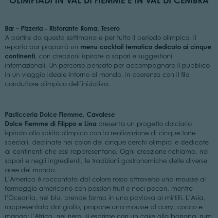
OLIMPIADI IN VAL DI FIEMME E IN VAL DI CEMBRA
Bar – Pizzeria - Ristorante Roma, Tesero
A partire da questa settimana e per tutto il periodo olimpico, il
menu cocktail tematico dedicato ai cinque
reparto bar proporrà un
continenti
, con creazioni ispirate a sapori e suggestioni
internazionali. Un percorso pensato per accompagnare il pubblico
in un viaggio ideale intorno al mondo, in coerenza con il filo
conduttore olimpico dell’iniziativa.
Pasticceria Dolce Fiemme, Cavalese
Dolce Fiemme di Filippo e Lina
presenta un progetto dolciario
ispirato allo spirito olimpico con la realizzazione di cinque torte
speciali, declinate nei colori dei cinque cerchi olimpici e dedicate
ai continenti che essi rappresentano. Ogni creazione richiama, nei
sapori e negli ingredienti, le tradizioni gastronomiche delle diverse
aree del mondo.
L’America è raccontata dal colore rosso attraverso una mousse al
formaggio americano con passion fruit e noci pecan, mentre
l’Oceania, nel blu, prende forma in una pavlova ai mirtilli. L’Asia,
rappresentata dal giallo, propone una mousse al curry, cocco e
mango; l’Africa, nel nero, si esprime con un cake alla banana, rum