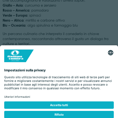
che accompagnano e valorizzano i diversi sapori.
Giallo – Asia
: curcuma e zenzero
Rosso – America
: pomodoro
Verde – Europa
: spinaci
Nero – Africa
: mirtillo e carbone attivo
Blu – Oceania
: alga spirulina e formaggio blu
Un percorso culinario che interpreta il canederlo in chiave
contemporanea, raccontando attraverso il gusto un dialogo tra
culture e territori.
Per tutto il periodo dell’Olimpiade, inoltre, nel pomeriggio verranno
proposti gli strauben, i cugini alpini delle frittelle.
HERO - La Casa del Burger, Predazzo
giovedì 6 gennaio
A partire da
, HERO – La Casa del Burger propone
un nuovo viaggio nel gusto con un’iniziativa speciale che unisce
cinque ricette originali
creatività e ispirazioni internazionali:
,
cinque continenti
cinque burger
dedicate a
, per dare vita a
leggendari
. Un progetto gastronomico che interpreta il burger in
chiave globale, valorizzando sapori, ingredienti e suggestioni
provenienti da diverse parti del mondo.