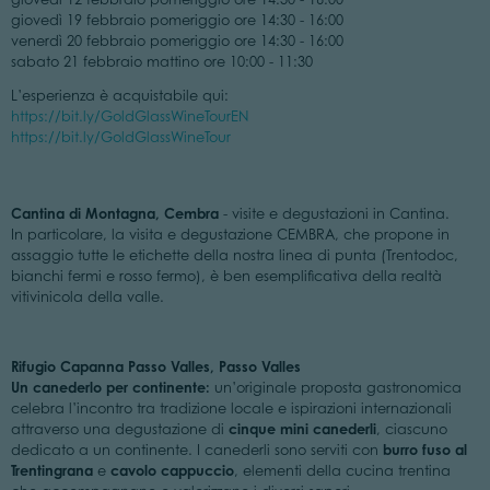
giovedì 19 febbraio pomeriggio ore 14:30 - 16:00
venerdì 20 febbraio pomeriggio ore 14:30 - 16:00
sabato 21 febbraio mattino ore 10:00 - 11:30
L’esperienza è acquistabile qui:
https://bit.ly/GoldGlassWineTourEN
https://bit.ly/GoldGlassWineTour
Cantina di Montagna, Cembra
- visite e degustazioni in Cantina.
In particolare, la visita e degustazione CEMBRA, che propone in
assaggio tutte le etichette della nostra linea di punta (Trentodoc,
bianchi fermi e rosso fermo), è ben esemplificativa della realtà
vitivinicola della valle.
Rifugio Capanna Passo Valles, Passo Valles
Un canederlo per continente:
un’originale proposta gastronomica
celebra l’incontro tra tradizione locale e ispirazioni internazionali
cinque mini canederli
attraverso una degustazione di
, ciascuno
burro fuso al
dedicato a un continente. I canederli sono serviti con
Trentingrana
cavolo cappuccio
e
, elementi della cucina trentina