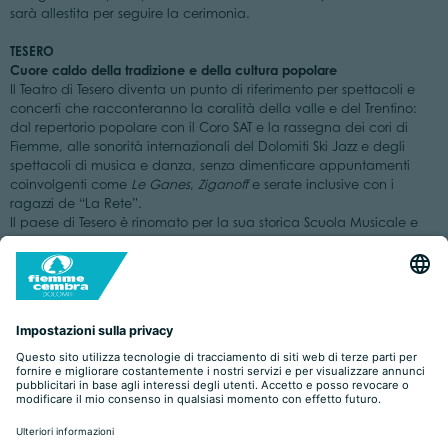
sarà allestita per seguire la cerimonia.
TESERO
Cuore caldo della tradizione e della cultura popolare
Il Teatro di Tesero diventa un punto di riferimento per spettacoli e
concerti che racconteranno la coralità della valle e del Trentino:
dal repertorio popolare con il Coro SAT e la rassegna dei cori di
Fiemme, alle sonorità internazionali del Dolomiti Ski Jazz e degli
spettacoli di musica e danza, senza dimenticare appuntamenti
coinvolgenti come
Le Ganes
,
Ziganoff
e serate inclusive con i
ragazzi de “La Rete”.
Il paese di Tesero è rinomato per la sua storica Scuola Musicale e
per la profonda tradizione nello studio della musica, che da
generazioni coinvolge l’intera comunità. Non mancheranno quindi i
concerti delle bande musicali di Fiemme, pronti a regalare
emozioni e a valorizzare l’identità sonora del territorio, insieme alla
creatività dei giovani talenti del Conservatorio di Trento.
Casa Jellici
Gli ambienti storici di
, rustico signorile documentato fin
dai primi anni del 1500 e restaurato nel 2015, ospiteranno la mostra
Presepi dai Cinque Continenti
“
”. Una preziosa collezione di opere e
manufatti provenienti da ogni parte del mondo racconterà le
differenti culture legate alla cristianità. In un’atmosfera suggestiva e