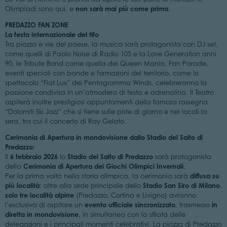
non sarà mai più come prima
Olimpiadi sono qui, e
.
PREDAZZO FAN ZONE
La festa internazionale del tifo
Tra piazza e vie del paese, la musica sarà protagonista con DJ set,
come quelli di Paolo Noise di Radio 105 e la Love Generation anni
90, le Tribute Band come quella dei Queen Mania, Fan Parade,
eventi speciali con bande e formazioni del territorio, come lo
spettacolo “Fiat Lux” dei Pentagramma Winds, celebreranno la
passione condivisa in un’atmosfera di festa e adrenalina. Il Teatro
ospiterà inoltre prestigiosi appuntamenti della famosa rassegna
“Dolomiti Ski Jazz” che si tiene sulle piste di giorno e nei locali la
sera, tra cui il concerto di Ray Gelato.
Cerimonia di Apertura in mondovisione dallo Stadio del Salto di
Predazzo:
6 febbraio 2026
Stadio del Salto di Predazzo
Il
lo
sarà protagonista
Cerimonia di Apertura dei Giochi Olimpici Invernali
della
.
diffusa su
Per la prima volta nella storia olimpica, la cerimonia sarà
più località
Stadio San Siro di Milano
: oltre alla sede principale dello
,
solo tre località alpine
(Predazzo, Cortina e Livigno) avranno
evento ufficiale sincronizzato
in
l’esclusiva di ospitare un
, trasmesso
diretta in mondovisione
, in simultanea con la sfilata delle
delegazioni e i principali momenti celebrativi. La piazza di Predazzo