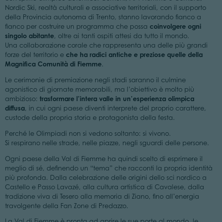
Nordic Ski, realtà culturali e associative territoriali, con il supporto
della Provincia autonoma di Trento, stanno lavorando fianco a
coinvolgere ogni
fianco per costruire un programma che possa
singolo abitante
, oltre ai tanti ospiti attesi da tutto il mondo.
Una collaborazione corale che rappresenta una delle più grandi
che ha radici antiche e preziose quelle della
forze del territorio e
Magnifica Comunità di Fiemme
.
Le cerimonie di premiazione negli stadi saranno il culmine
agonistico di giornate memorabili, ma l’obiettivo è molto più
trasformare l’intera valle in un’esperienza olimpica
ambizioso:
diffusa
, in cui ogni paese diventi interprete del proprio carattere,
custode della propria storia e protagonista della festa.
Perché le Olimpiadi non si vedono soltanto: si vivono.
Si respirano nelle strade, nelle piazze, negli sguardi delle persone.
Ogni paese della Val di Fiemme ha quindi scelto di esprimere il
meglio di sé, definendo un “tema” che racconti la propria identità
più profonda. Dalla celebrazione delle origini dello sci nordico a
Castello e Passo Lavazé, alla cultura artistica di Cavalese, dalla
tradizione viva di Tesero alla memoria di Ziano, fino all’energia
travolgente della Fan Zone di Predazzo.
La Val di Fiemme è pronta ad aprire le sue porte al mondo, le