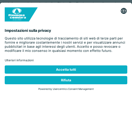
tedoforo a salutare lo stadio. Pietro De Godenz dopo il proprio
passaggio di consegne non ha nascosto la soddisfazione: “è il
coronamento di un sogno, abbiamo lavorato sodo per essere qui,
essere parte di una tradizione come questa a pochi giorni dal via
non può che renderci orgogliosi”.
A Cavalese l’attesa per l’arrivo di Franco Nones in veste di ultimo
tedoforo è cominciata nel tardo pomeriggio, con attività e
intrattenimenti che hanno scaldato una Piazza Verdi gremita, dove
gli occhi di tutti sono andati al braciere olimpico posizionato sul
palco. Verso le 19.30 l’arrivo di Nones è stato accolto da un
fortissimo applauso del pubblico, che ha assistito festante al
momento più importante della giornata: l’accensione del braciere
olimpico. Al suo fianco Cristian Zorzi e Amos Mosaner sono stati
raggiunti da alcune figure istituzionali tra cui il presidente della
Provincia autonoma di Trento Maurizio Fugatti, che a seguire ha
dichiarato: “l’emozione di essere sul palco con la fiamma Olimpica
è grande, così come essere al fianco di grandi campioni a partire
da Franco Nones, una delle figure più importanti per lo sport
italiano”.
“Un’emozione ancor più grande della mia premiazione per la
medaglia d’oro alle Olimpiadi”, così Franco Nones ha definito una
giornata che ricorderà per sempre, e più che meritata.