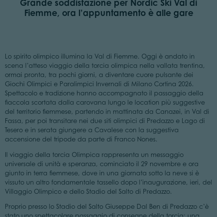
Grande soddisfazione per Nordic Ski Val di
Fiemme, ora l’appuntamento è alle gare
Lo spirito olimpico illumina la Val di Fiemme. Oggi è andato in
scena l’atteso viaggio della torcia olimpica nella vallata trentina,
ormai pronta, tra pochi giorni, a diventare cuore pulsante dei
Giochi Olimpici e Paralimpici Invernali di Milano Cortina 2026.
Spettacolo e tradizione hanno accompagnato il passaggio della
fiaccola scortata dalla carovana lungo le location più suggestive
del territorio fiemmese, partendo in mattinata da Canazei, in Val di
Fassa, per poi transitare nei due siti olimpici di Predazzo e Lago di
Tesero e in serata giungere a Cavalese con la suggestiva
accensione del tripode da parte di Franco Nones.
Il viaggio della torcia Olimpica rappresenta un messaggio
universale di unità e speranza, cominciato il 29 novembre e ora
giunto in terra fiemmese, dove in una giornata sotto la neve si è
vissuto un altro fondamentale tassello dopo l’inaugurazione, ieri, del
Villaggio Olimpico e dello Stadio del Salto di Predazzo.
Proprio presso lo Stadio del Salto Giuseppe Dal Ben di Predazzo c’è
stato uno spettacolare passaggio di consegne della torcia: una