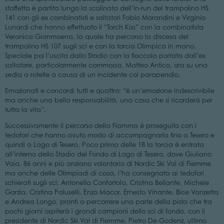
staffetta è partita lungo la scalinata dell’in-run del trampolino HS
141 con gli ex combinatisti e saltatori Fabio Morandini e Virginio
Lunardi che hanno effettuato il “Torch Kiss” con la combinatista
Veronica Gianmoena, la quale ha percorso la discesa del
trampolino HS 107 sugli sci e con la torcia Olimpica in mano.
Speciale poi l’uscita dallo Stadio con la fiaccola portata dall’ex
saltatore, particolarmente commosso, Matteo Antico, ora su una
sedia a rotelle a causa di un incidente col parapendio.
Emozionati e concordi tutti e quattro: “è un’emozione indescrivibile
ma anche una bella responsabilità, una cosa che si ricorderà per
tutta la vita”.
Successivamente il percorso della Fiamma è proseguito con i
tedofori che hanno avuto modo di accompagnarla fino a Tesero e
quindi a Lago di Tesero. Poco prima delle 18 la torcia è entrata
all’interno dello Stadio del Fondo di Lago di Tesero, dove Giuliano
Vaia, 86 anni e più anziano volontario di Nordic Ski Val di Fiemme
ma anche delle Olimpiadi di casa, l’ha consegnata ai tedofori
schierati sugli sci: Antonella Confortola, Cristina Bellante, Michele
Garzia, Cristina Paluselli, Enzo Macor, Ernesto Vinante, Bice Vanzetta
e Andrea Longo, pronti a percorrere una parte della pista che tra
pochi giorni ospiterà i grandi campioni dello sci di fondo, con il
presidente di Nordic Ski Val di Fiemme, Pietro De Godenz, ultimo