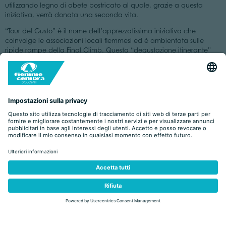
utilizzando legno di abete bostricato al quale, grazie a questa
iniziativa, verrà donata una seconda vita.
“Tour del Gusto” è il nome dell’apprezzatissima iniziativa che
coinvolge le associazioni locali fiemmesi ed è ambientata sulle
ripide rampe della Final Climb. Questa “degustazione itinerante”
permette agli appassionati di gustare le eccellenze culinarie del
territorio in un’atmosfera di festa e folclore senza eguali. Caffè del
boscaiolo, polenta e salsiccia, ‘ambleti’, pane e würstel sono le
specialità che i tifosi potranno assaporare mentre sosterranno i loro
beniamini impegnati nella scalata all’Alpe Cermis e, fin dal
mattino, trasmetteranno il loro calore anche agli amatori impegnati
nella “Rampa con i Campioni”.
Ai piccoli sciatori che saranno i protagonisti dello sci di fondo del
futuro è riservata la Coop Mini World Cup, l’iniziativa che permette
ai bambini di mettersi nei panni dei loro idoli e li avvicina al mondo
della neve. La partecipazione a questa divertente gimkana è
disponibile al prezzo di 5 € che comprende l’adesione alla
manifestazione, il pacco gara con il pettorale e la medaglia che
sarà consegnata al momento delle premiazioni. Una vera e propria
“Coppa del Mondo in miniatura” che simboleggia e riconferma il
grande impegno del comitato fiemmese nella promozione della
pratica dello sci di fondo e l’attenzione rivolta alle nuove