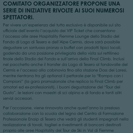
COMITATO ORGANIZZATORE PROPONE UNA
SERIE DI INIZIATIVE RIVOLTE AI SUOI NUMEROSI
SPETTATORI.
Per vivere un’esperienza del tutto esclusiva è disponibile sul sito
ufficiale dell’evento l’acquisto dei VIP Ticket che consentono
l’accesso alle aree Hospitality Fiemme Lounge dello Stadio del
Fondo di Lago di Tesero e dell’Alpe Cermis, dove sarà possibile
degustare un sontuoso pranzo a buffet con prodotti tipici locali,
godendo da una posizione privilegiata della vista sul rettilineo
finale dello Stadio del Fondo e sull’arrivo della Final Climb. Inclusi
nel pacchetto anche il transfer da Lago di Tesero al fondovalle del
Cermis e l’accesso alla cabinovia fino alla stazione Doss dei Laresi,
mentre rientrano fra gli optional il pettorale per la “Rampa con i
Campioni” (la gara promozionale che replica la Final Climb per
amatori ed ex-professionisti), i buoni degustazione del “Tour del
Gusto”, le lezioni con maestri di sci alpino e di fondo e tanti altri
servizi accessori.
Per l’occasione, viene rinnovata anche quest’anno la preziosa
collaborazione con la scuola del legno del Centro di Formazione
Professionale Enaip di Tesero che vedrà gli studenti impegnati nella
realizzazione di tavoli, taglieri e rivestimenti di banconi destinati
proprio alle aree Hospitality del Tour de Ski in Val di Fiemme