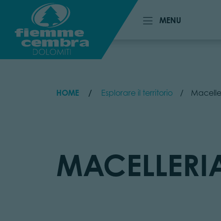
MENU
MENU
HOME
Esplorare il territorio
Maceller
MACELLERIA