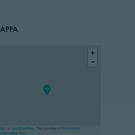
APPA
+
−
flet
| ©
OpenStreetMap
, Tiles courtesy of
Humanitarian
enStreetMap Team