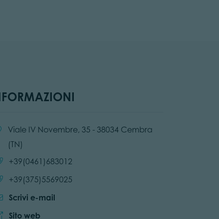
NFORMAZIONI
alità:
Viale IV Novembre, 35 - 38034 Cembra
(TN)
Chiama:
+39(0461)683012
Chiama:
+39(375)5569025
Scrivi e-mail
Sito web:
Sito web