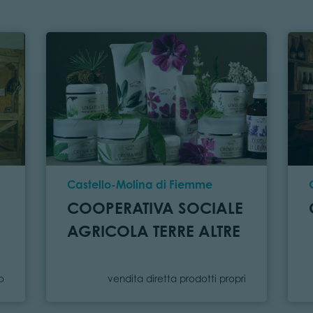
Località
Castello-Molina di Fiemme
COOPERATIVA SOCIALE
AGRICOLA TERRE ALTRE
a
Categoria
o
vendita diretta prodotti propri