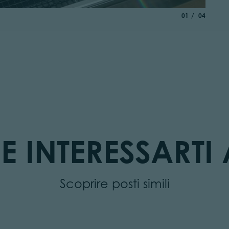
aria.slide_indica
di
01
04
E INTERESSARTI 
Scoprire posti simili