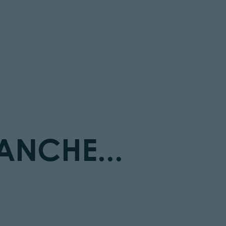
tor.prefix
ANCHE...