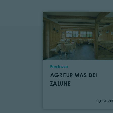
Località
Predazzo
AGRITUR MAS DEI
ZALUNE
Categori
agriturism