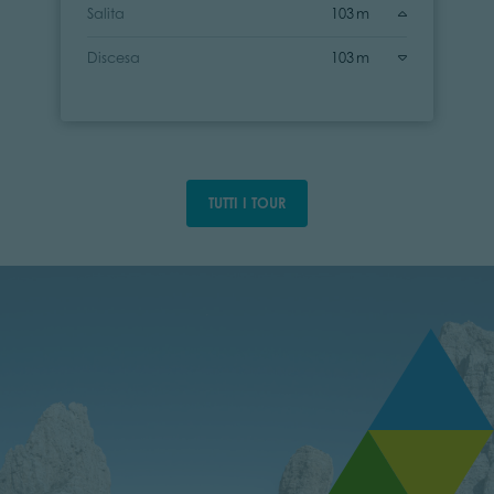
Salita
103 m
Discesa
103 m
TUTTI I TOUR