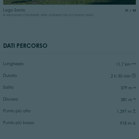
L
Lago Santo
aria.slide
di
01
05
© 
© Alessandro Cristofoletti, Rete di Riserve Val di Cembra Avisio
DATI PERCORSO
Lunghezza
11,7 km
Durata
2 h 30 min
Salita
379 m
Discesa
381 m
Punto più alto
1.297 m
Punto più basso
918 m