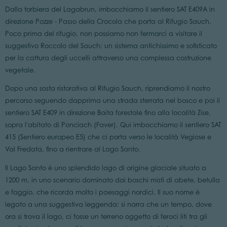
Dalla torbiera del Lagabrun, imbocchiamo il sentiero SAT E409A in
direzione Pozze - Passo della Crocola che porta al Rifugio Sauch.
Poco prima del rifugio, non possiamo non fermarci a visitare il
suggestivo Roccolo del Sauch: un sistema antichissimo e sofisticato
per la cattura degli uccelli attraverso una complessa costruzione
vegetale.
Dopo una sosta ristorativa al Rifugio Sauch, riprendiamo il nostro
percorso seguendo dapprima una strada sterrata nel bosco e poi il
sentiero SAT E409 in direzione Baita forestale fino alla località Zise,
sopra l'abitato di Ponciach (Faver). Qui imbocchiamo il sentiero SAT
415 (Sentiero europeo E5) che ci porta verso le località Vegiose e
Val Fredata, fino a rientrare al Lago Santo.
Il Lago Santo è uno splendido lago di origine glaciale situato a
1200 m, in uno scenario dominato dai boschi misti di abete, betulla
e faggio, che ricorda molto i paesaggi nordici. Il suo nome è
legato a una suggestiva leggenda: si narra che un tempo, dove
ora si trova il lago, ci fosse un terreno oggetto di feroci liti tra gli