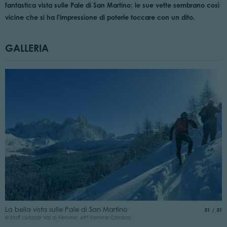
fantastica vista sulle Pale di San Martino; le sue vette sembrano così
vicine che si ha l'impressione di poterle toccare con un dito.
GALLERIA
La bella vista sulle Pale di San Martino
aria.slide
di
01
01
© Staff Outdoor Val di Fiemme, APT Fiemme Cembra