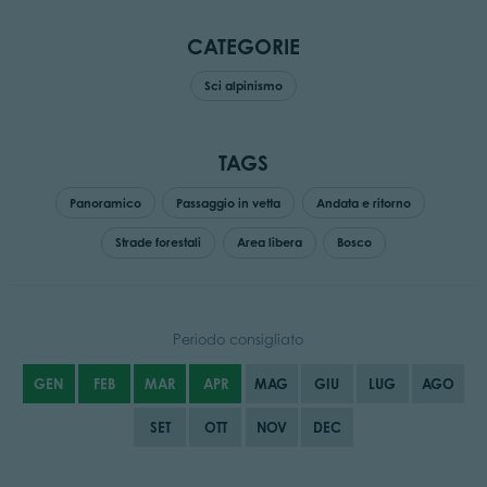
CATEGORIE
Sci alpinismo
TAGS
Panoramico
Passaggio in vetta
Andata e ritorno
Strade forestali
Area libera
Bosco
Periodo consigliato
GEN
FEB
MAR
APR
MAG
GIU
LUG
AGO
SET
OTT
NOV
DEC