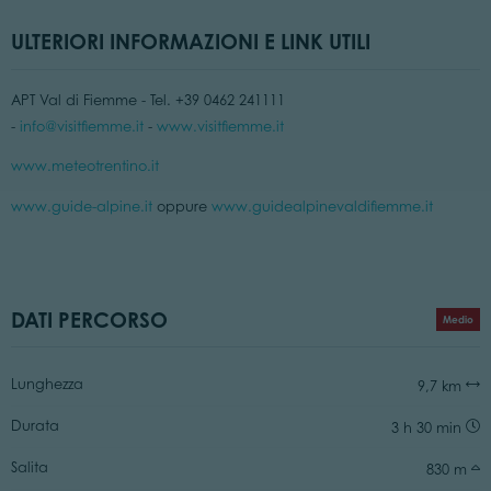
ULTERIORI INFORMAZIONI E LINK UTILI
APT Val di Fiemme - Tel. +39 0462 241111
-
info@visitfiemme.it
-
www.visitfiemme.it
www.meteotrentino.it
www.guide-alpine.it
oppure
www.guidealpinevaldifiemme.it
DATI PERCORSO
Medio
Lunghezza
9,7 km
Durata
3 h 30 min
Salita
830 m