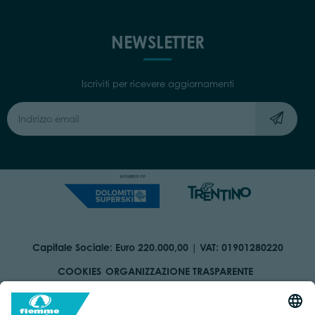
NEWSLETTER
Iscriviti per ricevere aggiornamenti
Capitale Sociale: Euro 220.000,00 | VAT: 01901280220
COOKIES
ORGANIZZAZIONE TRASPARENTE
DICHIARAZIONE DI ACCESSIBILITÀ
AREA RISERVATA
IMPRINT
PRIVACY