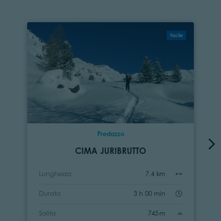
Facile
Predazzo
CIMA JURIBRUTTO
Lunghezza
7,4 km
Durata
3 h 00 min
Salita
745 m