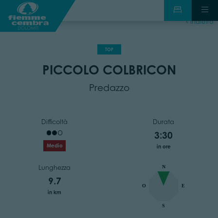
indietro
TOP
PICCOLO COLBRICON
Predazzo
Difficoltà
Durata
3:30
Medio
in ore
Lunghezza
N
9.7
O
E
in km
S