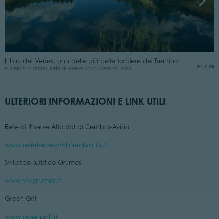
L
Il Lac del Vedes, una delle più belle torbiere del Trentino
© 
aria.slide
di
01
05
© Stefano Campo, Rete di Riserve Val di Cembra Avisio
ULTERIORI INFORMAZIONI E LINK UTILI
Rete di Riserve Alta Val di Cembra-Avisio
www.reteriservevaldicembra.tn.it
Sviluppo Turistico Grumes
www.vivigrumes.it
Green Grill
www.greengrill.it