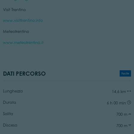
Visit Trentino
www.visittrentino.info
Meteotrentino
www.meteotrentino.it
DATI PERCORSO
Facile
Lunghezza
14,6 km
Durata
6 h 00 min
Salita
700 m
Discesa
700 m