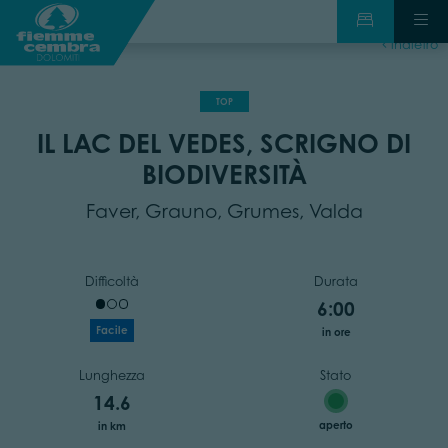
indietro
TOP
IL LAC DEL VEDES, SCRIGNO DI
BIODIVERSITÀ
Faver, Grauno, Grumes, Valda
Difficoltà
Durata
6:00
Facile
in ore
Lunghezza
Stato
14.6
aperto
in km