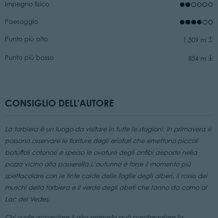
Impegno fisico
Paesaggio
Punto più alto
1.509 m
Punto più basso
854 m
CONSIGLIO DELL'AUTORE
La torbiera è un luogo da visitare in tutte le stagioni. In primavera si
possono osservare le fioriture degli eriofori che emettono piccoli
batuffoli cotonosi e spesso le ovature degli anfibi deposte nella
pozza vicino alla passerella.L’autunno è forse il momento più
spettacolare con le tinte calde delle foglie degli alberi, il rosso dei
muschi della torbiera e il verde degli abeti che fanno da corno al
Lac del Vedes.
Chi vuole accorciare il giro proposto può parcheggiare la