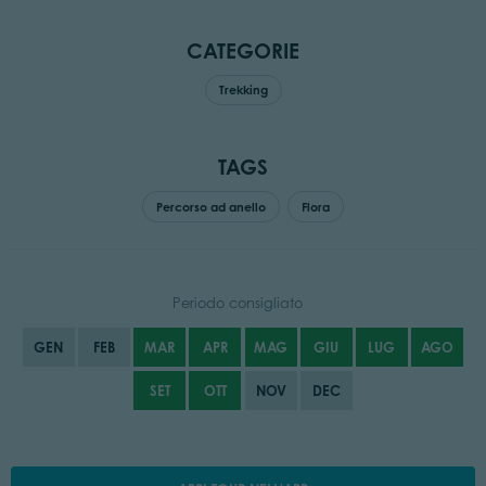
CATEGORIE
Trekking
TAGS
Percorso ad anello
Flora
Periodo consigliato
GEN
FEB
MAR
APR
MAG
GIU
LUG
AGO
SET
OTT
NOV
DEC