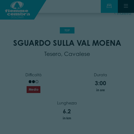
indietro
TOP
SGUARDO SULLA VAL MOENA
Tesero, Cavalese
Difficoltà
Durata
3:00
Medio
in ore
Lunghezza
6.2
in km