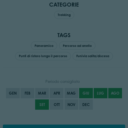
CATEGORIE
Trekking
TAGS
Panoramico
Percorso ad anello
Punti di ristoro lungo il percorso
Funivia salita/discesa
Periodo consigliato
GEN
FEB
MAR
APR
MAG
GIU
LUG
AGO
SET
OTT
NOV
DEC