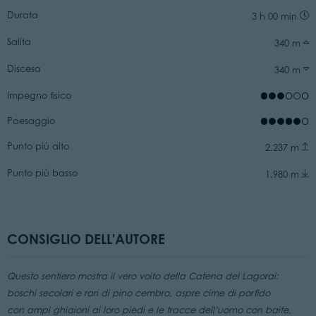
Durata
3 h 00 min
Salita
340 m
Discesa
340 m
Impegno fisico
Paesaggio
Punto più alto
2.237 m
Punto più basso
1.980 m
CONSIGLIO DELL'AUTORE
Questo sentiero mostra il vero volto della Catena del Lagorai:
boschi secolari e rari di pino cembro, aspre cime di porfido
con ampi ghiaioni ai loro piedi e le tracce dell’uomo con baite,