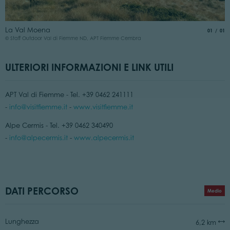
La Val Moena
aria.slide
di
01
01
© Staff Outdoor Val di Fiemme ND, APT Fiemme Cembra
ULTERIORI INFORMAZIONI E LINK UTILI
APT Val di Fiemme - Tel. +39 0462 241111
-
info@visitfiemme.it
-
www.visitfiemme.it
Alpe Cermis - Tel. +39 0462 340490
-
info@alpecermis.it
-
www.alpecermis.it
DATI PERCORSO
Medio
Lunghezza
6,2 km