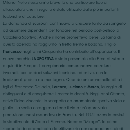
Milano. Nello stesso anno brevettò una particolare tipo di
allacciatura che in seguito è stato utilizzato dalle più importanti
fabbriche di calzature.
La domanda di scarponi continuava a crescere tanto da spingerlo
ad assumere dipendenti per fondare nel periodo post-bellico la
Calzoleria Sportiva. Anche il nome prometteva bene. La fama di
questa azienda ha raggiunto in fretta Trento e Bolzano. Il figlio
Francesco
negli anni Cinquanta ha contribuito all’espansione. Il
LA SPORTIVA
nuovo marchio
è stato presentato alla Fiera di Milano
e quindi in Europa. Il campionario comprendeva calzature
invernali, con audaci soluzioni tecniche, ed estive, con le
tradizionali pedule da montagna. Quando entrarono nella ditta i
Lorenzo
Luciano
Marco
figli di Francesco Delladio,
,
e
, la voglia di
distinguersi e di conquistare il mercato decollò. Negli anni Ottanta,
arrivò l’idea vincente: la scarpetta da arrampicata sportiva viola e
gialla. La scelta coraggiosa diede il via a un’apprezzata
produzione che si espandeva in Francia. Nel 1995 l’azienda costruì
lo stabilimento di Ziano di Fiemme. Nacque “Mirage”, la prima
scarpetta da arrampicata da utilizzare sia per appoggiare i piedi