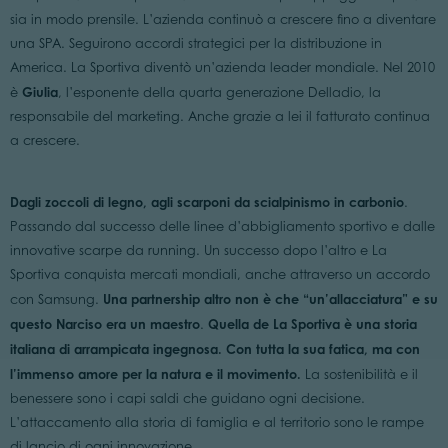
sia in modo prensile. L’azienda continuò a crescere fino a diventare
una SPA. Seguirono accordi strategici per la distribuzione in
America. La Sportiva diventò un’azienda leader mondiale. Nel 2010
Giulia
è
, l’esponente della quarta generazione Delladio, la
responsabile del marketing. Anche grazie a lei il fatturato continua
a crescere.
Dagli zoccoli di legno, agli scarponi da scialpinismo in carbonio
.
Passando dal successo delle linee d’abbigliamento sportivo e dalle
innovative scarpe da running. Un successo dopo l’altro e La
Sportiva conquista mercati mondiali, anche attraverso un accordo
Una partnership altro non è che “un’allacciatura”
e su
con Samsung.
questo Narciso era un maestro
Quella de La Sportiva è una storia
.
italiana di arrampicata ingegnosa.
Con tutta la sua fatica, ma con
l’immenso amore per la natura e il movimento.
La sostenibilità e il
benessere sono i capi saldi che guidano ogni decisione.
L’attaccamento alla storia di famiglia e al territorio sono le rampe
di lancio di ogni innovazione.