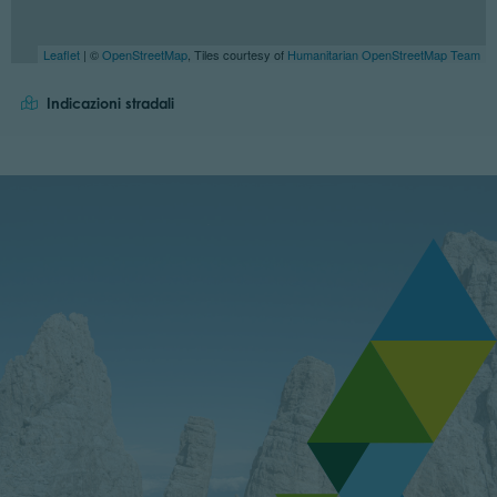
Leaflet
| ©
OpenStreetMap
, Tiles courtesy of
Humanitarian OpenStreetMap Team
Indicazioni stradali