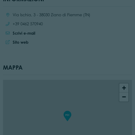
Località:
Via Ischia, 3 - 38030 Ziano di Fiemme (TN)
Chiama:
+39 0462 570940
Scrivi e-mail
Sito web:
Sito web
MAPPA
+
−