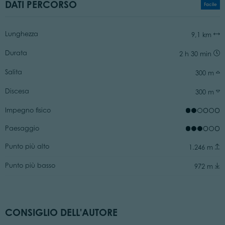
DATI PERCORSO
Facile
Lunghezza
9,1 km
Durata
2 h 30 min
Salita
300 m
Discesa
300 m
Impegno fisico
Paesaggio
Punto più alto
1.246 m
Punto più basso
972 m
CONSIGLIO DELL'AUTORE