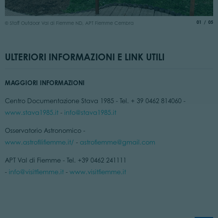
©
aria.slide
di
01
05
© Staff Outdoor Val di Fiemme ND, APT Fiemme Cembra
ULTERIORI INFORMAZIONI E LINK UTILI
MAGGIORI INFORMAZIONI
Centro Documentazione Stava 1985 - Tel. + 39 0462 814060 -
www.stava1985.it
-
info@stava1985.it
Osservatorio Astronomico -
www.astrofilifiemme.it/
-
astrofiemme@gmail.com
APT Val di Fiemme - Tel. +39 0462 241111
-
info@visitfiemme.it
-
www.visitfiemme.it