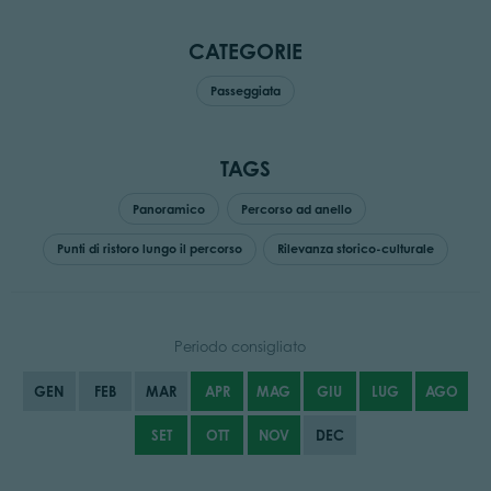
CATEGORIE
Passeggiata
TAGS
Panoramico
Percorso ad anello
Punti di ristoro lungo il percorso
Rilevanza storico-culturale
Periodo consigliato
GEN
FEB
MAR
APR
MAG
GIU
LUG
AGO
SET
OTT
NOV
DEC