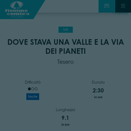
indietro
TOP
DOVE STAVA UNA VALLE E LA VIA
DEI PIANETI
Tesero
Difficoltà
Durata
2:30
Facile
in ore
Lunghezza
9.1
in km