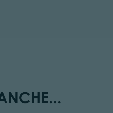
tor.prefix
ANCHE...