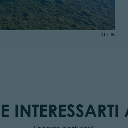
aria.slide_indica
di
01
06
E INTERESSARTI 