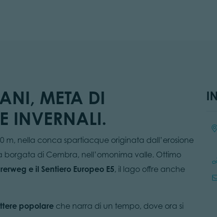
ANI, META DI
I
E INVERNALI.
Loc
00 m, nella conca spartiacque originata dall’erosione
ica borgata di Cembra, nell’omonima valle. Ottimo
ürerweg e il Sentiero Europeo E5
, il lago offre anche
attere popolare
che narra di un tempo, dove ora si