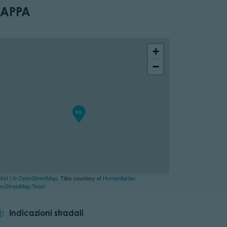
APPA
+
−
flet
| ©
OpenStreetMap
, Tiles courtesy of
Humanitarian
enStreetMap Team
Indicazioni stradali