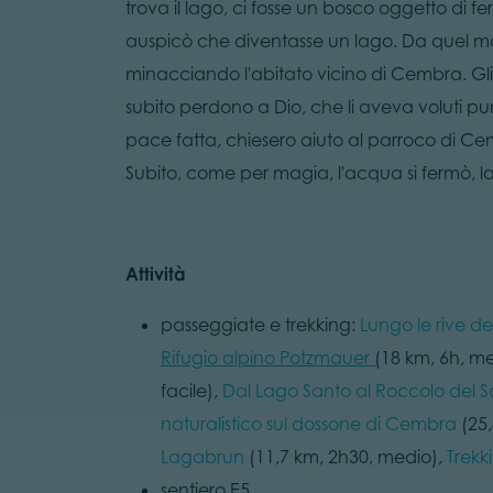
trova il lago, ci fosse un bosco oggetto di fero
auspicò che diventasse un lago. Da quel mo
minacciando l'abitato vicino di Cembra. Gli
subito perdono a Dio, che li aveva voluti pu
pace fatta, chiesero aiuto al parroco di Cem
Subito, come per magia, l'acqua si fermò, la
Attività​
passeggiate e trekking:
Lungo le rive d
Rifugio alpino Potzmauer
(
18 km, 6h, m
facile),
Dal Lago Santo al Roccolo del 
naturalistico sul dossone di Cembra
(25,
Lagabrun
(11,7 km, 2h30, medio),
Trekk
sentiero E5