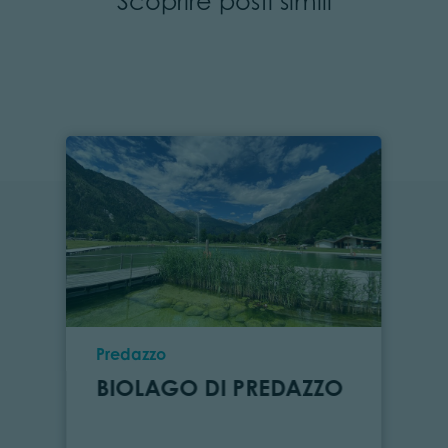
Scoprire posti simili
Località
Predazzo
BIOLAGO DI PREDAZZO