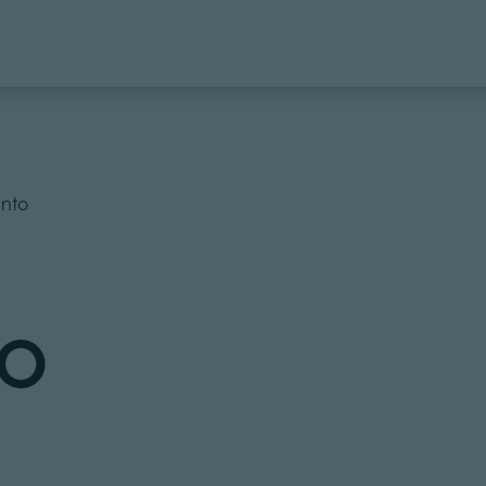
nto
TO