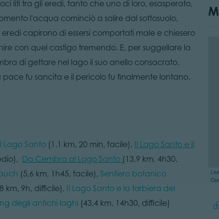
ci liti tra gli eredi, tanto che uno di loro, esasperato,
M
mento l'acqua cominciò a salire dal sottosuolo,
 eredi capirono di essersi comportati male e chiesero
nire con quel castigo tremendo. E, per suggellare la
bra di gettare nel lago il suo anello consacrato.
 pace fu sancita e il pericolo fu finalmente lontano.
el Lago Santo
(1,1 km, 20 min, facile),
Il Lago Santo e il
edio),
Da Cembra al Lago Santo
(
13,9 km, 4h30,
Lea
Sauch
(5,6 km, 1h45, facile),
Sentiero botanico
Op
8 km, 9h, difficile),
Il Lago Santo e la torbiera del
ing degli antichi laghi
(43,4 km, 14h30, difficile)