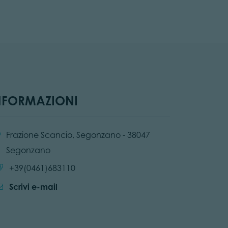
NFORMAZIONI
alità:
Frazione Scancio, Segonzano - 38047
Segonzano
Chiama:
+39(0461)683110
Scrivi e-mail