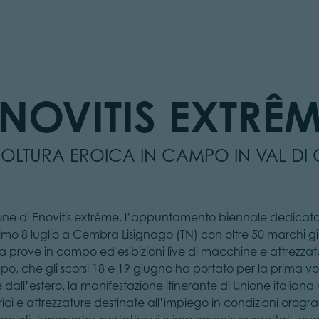
NOVITIS EXTRÊ
ICOLTURA EROICA IN CAMPO IN VAL DI
izione di Enovitis extrême, l’appuntamento biennale dedicat
o 8 luglio a Cembra Lisignago (TN) con oltre 50 marchi già r
ove in campo ed esibizioni live di macchine e attrezzature
ampo, che gli scorsi 18 e 19 giugno ha portato per la prima vo
 dall’estero, la manifestazione itinerante di Unione italiana 
rici e attrezzature destinate all’impiego in condizioni orogra